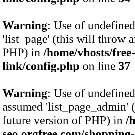
Warning
: Use of undefined
'list_page' (this will throw 
PHP) in
/home/vhosts/free
link/config.php
on line
37
Warning
: Use of undefined
assumed 'list_page_admin' (t
future version of PHP) in
/
seo.orgfree.com/shopping-