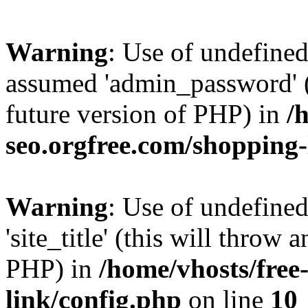
Warning
: Use of undefine
assumed 'admin_password' (t
future version of PHP) in
/
seo.orgfree.com/shopping-
Warning
: Use of undefined
'site_title' (this will throw 
PHP) in
/home/vhosts/free
link/config.php
on line
10