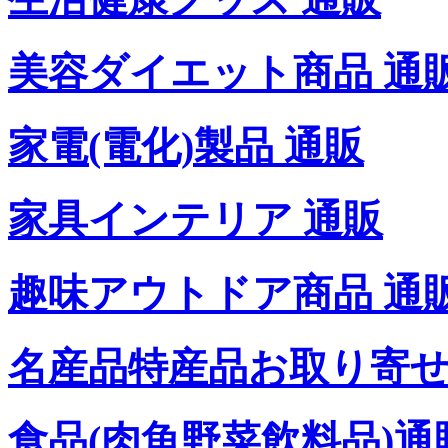
美容ダイエット商品 通
家電(電化)製品 通販
家具インテリア 通販
趣味アウトドア商品 通
名産品特産品お取り寄せ
食品(肉魚野菜飲料品)通